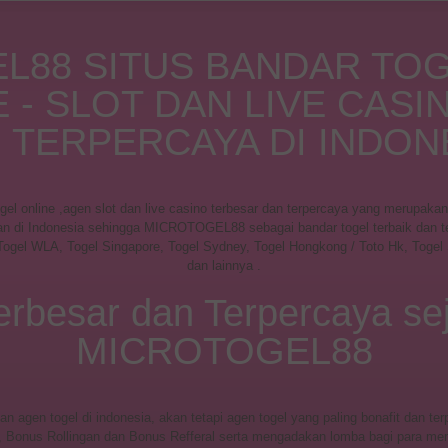
88 SITUS BANDAR TOG
 - SLOT DAN LIVE CAS
 TERPERCAYA DI INDON
l online ,agen slot dan live casino terbesar dan terpercaya yang merupaka
aman di Indonesia sehingga MICROTOGEL88 sebagai bandar togel terbaik dan 
i : Togel WLA, Togel Singapore, Togel Sydney, Togel Hongkong / Toto Hk, Tog
dan lainnya .
erbesar dan Terpercaya sej
MICROTOGEL88
n agen togel di indonesia, akan tetapi agen togel yang paling bonafit dan t
Bonus Rollingan dan Bonus Refferal serta mengadakan lomba bagi para me