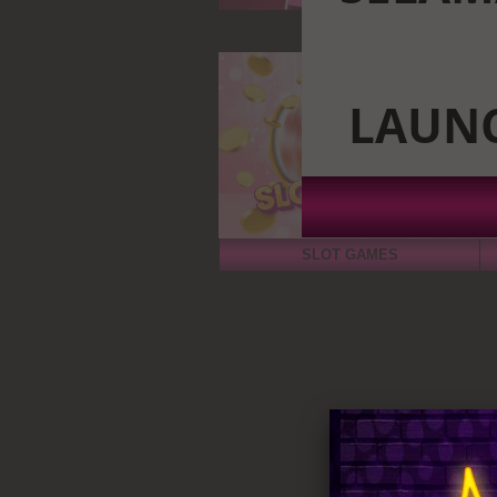
LAUNC
SLOT GAMES