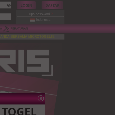
LOGIN
DAFTAR
Lupa password
?
Indonesia
NA
PERATURAN
BERSAMA MICROTOGEL88
.
 TOGEL