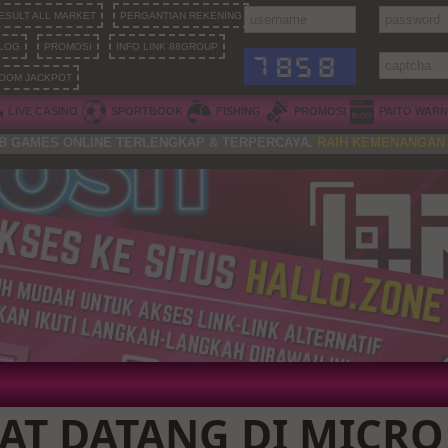
ESULT ALL MARKET
PERGANTIAN REKENING
LOG
PROMOSI
INFO LINK 88GROUP
OOM JACKPOT
LIVE CASINO
SPORTBOOK
FISHING
PROMOSI
PAITO WAR
S ONLINE TERLENGKAP & TERPERCAYA.
RAIH KEMENANGAN ANDA 
AT DATANG DI MICRO