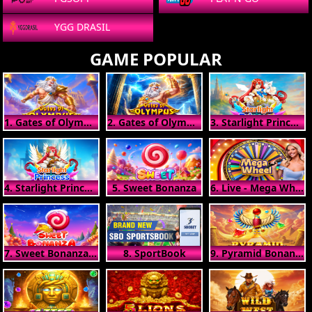
YGG DRASIL
GAME POPULAR
1. Gates of Olympus
2. Gates of Olympus 1000
3. Starlight Princess
4. Starlight Princess 1000
5. Sweet Bonanza
6. Live - Mega Wheel
7. Sweet Bonanza Xmas
8. SportBook
9. Pyramid Bonanza