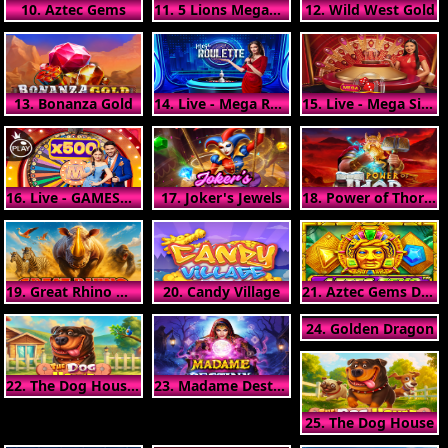
10. Aztec Gems
11. 5 Lions Megaways
12. Wild West Gold
13. Bonanza Gold
14. Live - Mega Roulette
15. Live - Mega Sic Bo
16. Live - GAMESHOWS
17. Joker's Jewels
18. Power of Thor Megaways
19. Great Rhino Megaways
20. Candy Village
21. Aztec Gems Deluxe
24. Golden Dragon
22. The Dog House Megaways
23. Madame Destiny Megaways
25. The Dog House