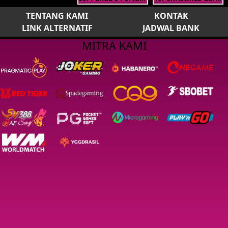
TENTANG KAMI
KONTAK
LINK ALTERNATIF
JADWAL BANK
MITRA KAMI